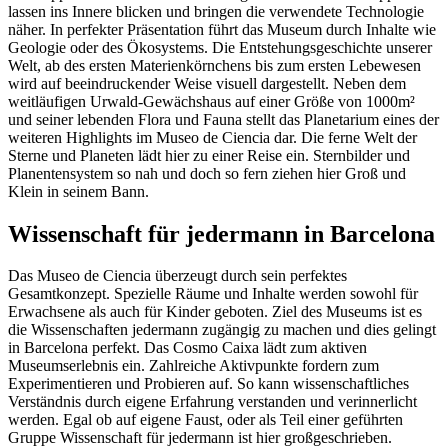
lassen ins Innere blicken und bringen die verwendete Technologie
näher. In perfekter Präsentation führt das Museum durch Inhalte wie
Geologie oder des Ökosystems. Die Entstehungsgeschichte unserer
Welt, ab des ersten Materienkörnchens bis zum ersten Lebewesen
wird auf beeindruckender Weise visuell dargestellt. Neben dem
weitläufigen Urwald-Gewächshaus auf einer Größe von 1000m²
und seiner lebenden Flora und Fauna stellt das Planetarium eines der
weiteren Highlights im Museo de Ciencia dar. Die ferne Welt der
Sterne und Planeten lädt hier zu einer Reise ein. Sternbilder und
Planentensystem so nah und doch so fern ziehen hier Groß und
Klein in seinem Bann.
Wissenschaft für jedermann in Barcelona
Das Museo de Ciencia überzeugt durch sein perfektes
Gesamtkonzept. Spezielle Räume und Inhalte werden sowohl für
Erwachsene als auch für Kinder geboten. Ziel des Museums ist es
die Wissenschaften jedermann zugängig zu machen und dies gelingt
in Barcelona perfekt. Das Cosmo Caixa lädt zum aktiven
Museumserlebnis ein. Zahlreiche Aktivpunkte fordern zum
Experimentieren und Probieren auf. So kann wissenschaftliches
Verständnis durch eigene Erfahrung verstanden und verinnerlicht
werden. Egal ob auf eigene Faust, oder als Teil einer geführten
Gruppe Wissenschaft für jedermann ist hier großgeschrieben.