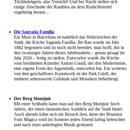
Trickbetrügern, also Vorsicht! Und bei Nacht stellen sich
einige Abschnitte der Ramblas als dem Rotlichtviertel
zugehörig heraus…
Die Sagrada Família
Ein Muss in Barcelona ist natürlich das Wahrzeichen der
Stadt, die Kirche Sagrada Família. Ihr Bau wurde im Jahr
1882 begonnen und ist noch nicht beendet, man hofft, ihn in
den zwanziger Jahren dieses Jahrhunderts – genau gesagt im
Jahr 2026 – fertig zu stellen. Entworfen wurde die Kirche
vom berühmten Künstler Antoni Gaudí, der den Modernisme,
eine eigene Form des Jugendstils, entworfen hat. Ein weiteres
von ihm geschaffenes Kunstwerk ist der Park Güell, der
mehrere sehenswerte Gebäude und Mosaiken beherbergt.
Der Berg Montjuïc
Mit einer Seilbahn kann man auf den Berg Montjuïc hoch
fahren, der einen fantastischen Ausblick auf die Stadt bietet.
Auch abends lohnt sich ein Besuch dort, denn der Brunnen
Font Màgica wird im Sommer jeden Abend farbig beleuchtet
und nach einer unterlegten Musik gesteuert.